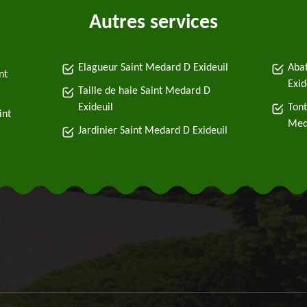
Autres services
Elagueur Saint Medard D Exideuil
Abat
nt
Exid
Taille de haie Saint Medard D
Exideuil
Tont
int
Med
Jardinier Saint Medard D Exideuil