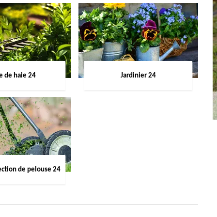
le de haie 24
Jardinier 24
ection de pelouse 24