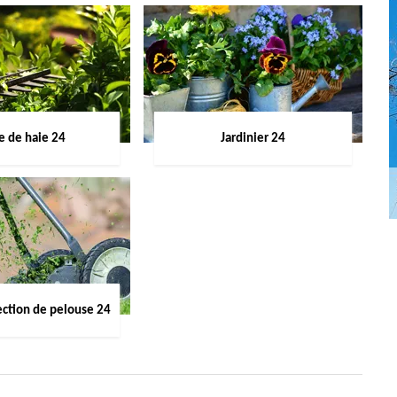
le de haie 24
Jardinier 24
ection de pelouse 24