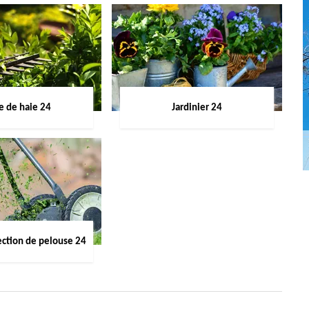
le de haie 24
Jardinier 24
ection de pelouse 24