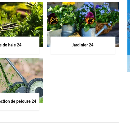
le de haie 24
Jardinier 24
ection de pelouse 24