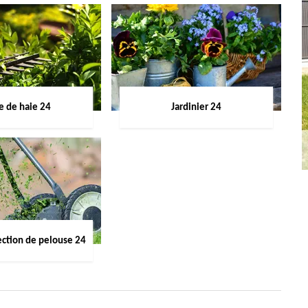
le de haie 24
Jardinier 24
ection de pelouse 24