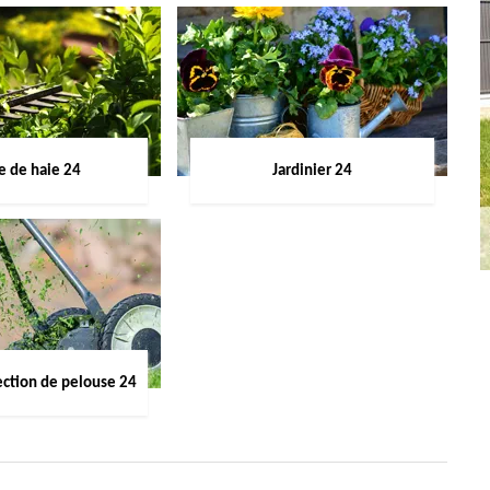
le de haie 24
Jardinier 24
ection de pelouse 24