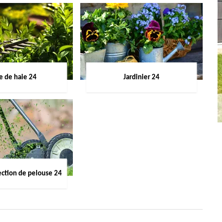
le de haie 24
Jardinier 24
ection de pelouse 24