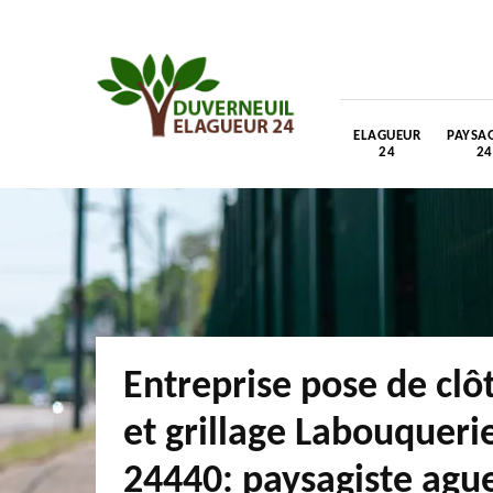
ELAGUEUR
PAYSAG
24
24
Entreprise pose de clô
et grillage Labouqueri
24440: paysagiste ague