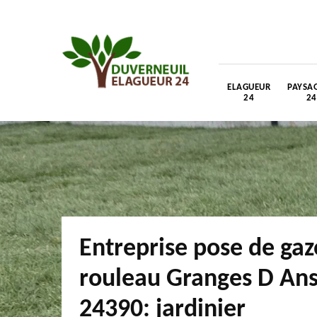
ELAGUEUR
PAYSAG
24
24
Entreprise pose de ga
rouleau Granges D An
24390: jardinier