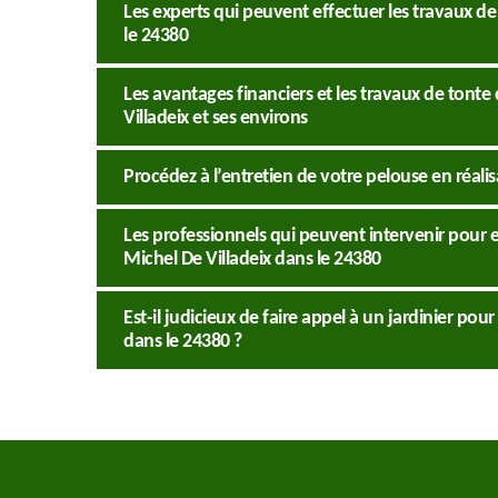
Les experts qui peuvent effectuer les travaux de
le 24380
Les avantages financiers et les travaux de tonte 
Villadeix et ses environs
Procédez à l’entretien de votre pelouse en réalis
Les professionnels qui peuvent intervenir pour e
Michel De Villadeix dans le 24380
Est-il judicieux de faire appel à un jardinier pou
dans le 24380 ?