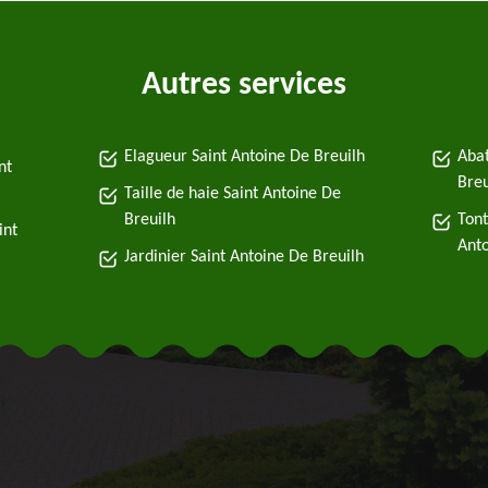
Autres services
Elagueur Saint Antoine De Breuilh
Abat
nt
Breu
Taille de haie Saint Antoine De
Breuilh
Tont
int
Anto
Jardinier Saint Antoine De Breuilh