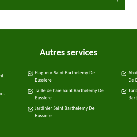
Autres services
Elagueur Saint Barthelemy De
Abat
nt
Bussiere
De B
Taille de haie Saint Barthelemy De
Tont
int
Bussiere
Bar
Jardinier Saint Barthelemy De
Bussiere