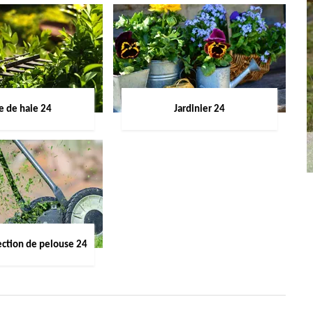
le de haie 24
Jardinier 24
ection de pelouse 24