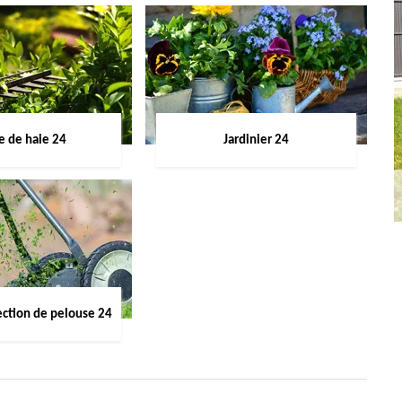
le de haie 24
Jardinier 24
ection de pelouse 24