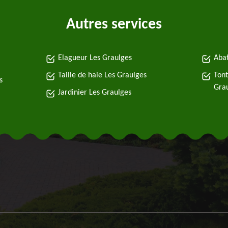
Autres services
Elagueur Les Graulges
Abat
Taille de haie Les Graulges
Tont
s
Gra
Jardinier Les Graulges